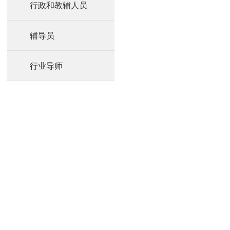
行政和教辅人员
辅导员
行业导师