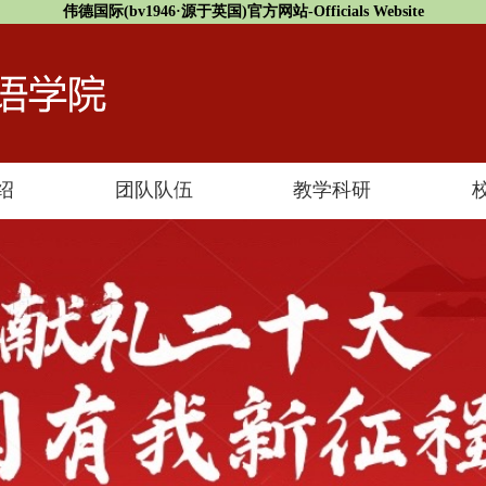
伟德国际(bv1946·源于英国)官方网站-Officials Website
绍
团队队伍
教学科研