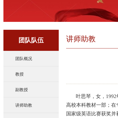
讲师助教
团队队伍
团队概况
教授
副教授
叶思琴，女，19
高校本科教材一部；在
讲师助教
国家级英语比赛获奖并