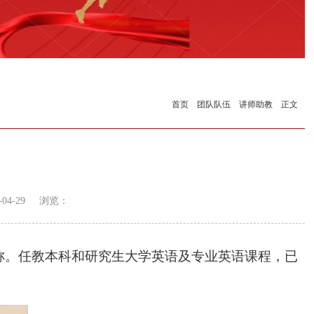
首页
团队队伍
讲师助教
正文
-04-29 浏览：
职称。任教本科和研究生大学英语及专业英语课程，已