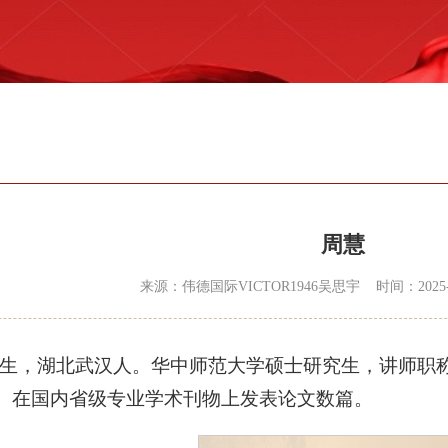
周慧
来源：伟德国际VICTOR1946吴思宇 时间：2025
77年生，湖北武汉人。华中师范大学硕士研究生，讲师
。在国内省级专业学术刊物上发表论文数篇。